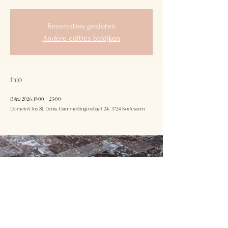
Reservaties gesloten
Andere edities bekijken
Info
13 feb 2026, 19:00 – 23:00
Domein Clos St. Denis, Grimmertingenstraat 24, 3724 Kortessem
Domein Clos
Volg ons
St.Denis