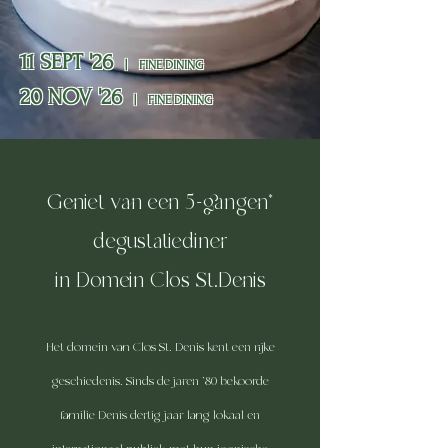
11 SEPT '26
| FINE DINING
20 NOV '26
| FINE DINING
Geniet van een 5-gangen*
degustatiediner
in Domein Clos St.Denis
Het domein van Clos St. Denis kent een rijke
geschiedenis. Sinds de jaren '80 bekoorde
familie Denis dertig jaar lang lokaal en