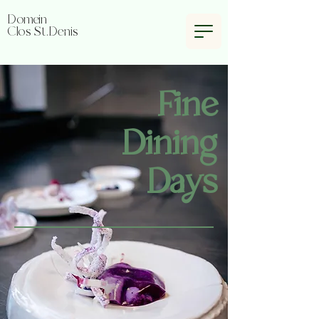
Domein
Clos St.Denis
Fine
Dining
Days