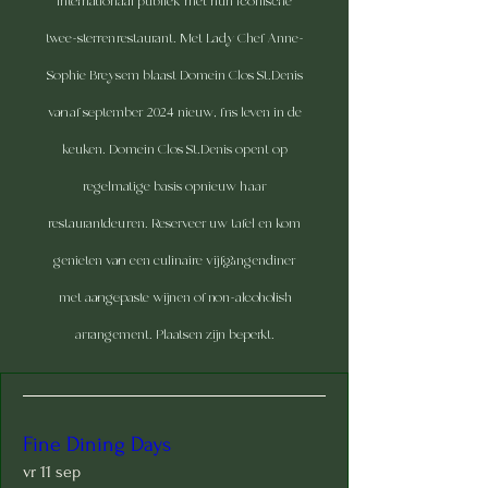
internationaal publiek met hun iconische
twee-sterrenrestaurant. Met Lady Chef Anne-
Sophie Breysem blaast Domein Clos St.Denis
vanaf september 2024 nieuw, fris leven in de
keuken. Domein Clos St.Denis opent op
regelmatige basis opnieuw haar
restaurantdeuren. Reserveer uw tafel en kom
genieten van een culinaire vijfgangendiner
met aangepaste wijnen of non-alcoholish
arrangement. Plaatsen zijn beperkt.
Fine Dining Days
vr 11 sep