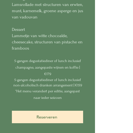
Lamsrollade met structuren van erwten,
munt, karnemelk, groene asperge en jus
van vadouvan
Dessert
Lammetje van witte chocoalde,
cheesecake, structuren van pistache en
framboos
5-gangen degustatiediner of lunch inclusief
champagne, aangepaste wijnen en koffie |
€179
5-gangen degustatiediner of lunch inclusief
non-alcoholisch dranken arrangement | €159
*Het menu verandert per editie, aangepast
naar ieder seizoen
Reserveren