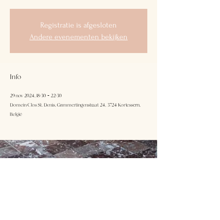
Registratie is afgesloten
Andere evenementen bekijken
Info
29 nov 2024, 18:30 – 22:30
Domein Clos St. Denis, Grimmertingenstraat 24, 3724 Kortessem,
België
Domein Clos
Volg ons
St.Denis