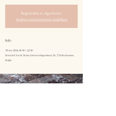
Registratie is afgesloten
Andere evenementen bekijken
Info
30 nov 2024, 18:30 – 22:30
Domein Clos St. Denis, Grimmertingenstraat 24, 3724 Kortessem,
België
Domein Clos
Volg ons
St.Denis